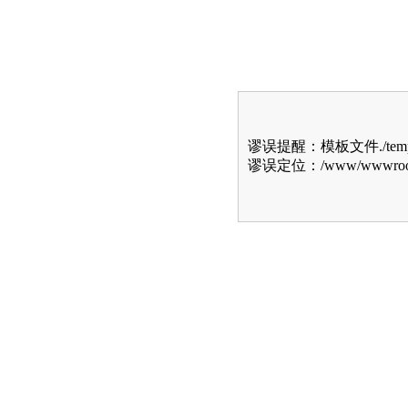
谬误提醒：模板文件./template
谬误定位：/www/wwwroot/do