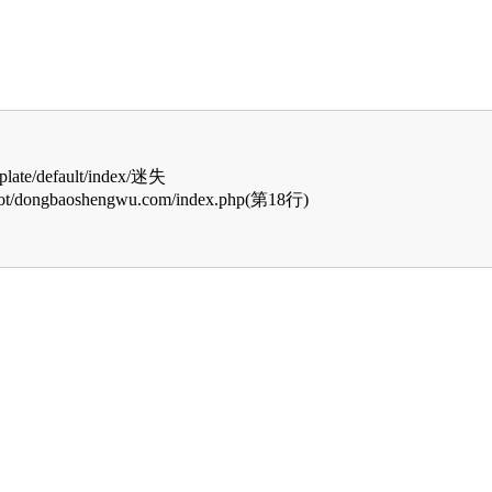
/default/index/迷失
ngbaoshengwu.com/index.php(第18行)